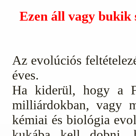
Ezen áll vagy bukik s
Az evolúciós feltételezé
éves.
Ha kiderül, hogy a 
milliárdokban, vagy m
kémiai és biológia evol
kukába kell dobni, h