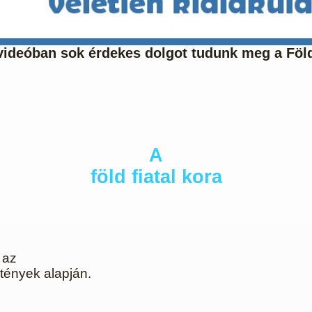
s videóban sok érdekes dolgot tudunk meg a Fö
A
föld fiatal kora
 az
 tények alapján.