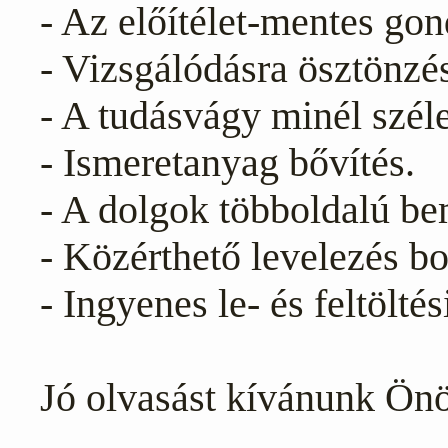
- Az előítélet-mentes gon
- Vizsgálódásra ösztönzé
- A tudásvágy minél széle
- Ismeretanyag bővítés.
- A dolgok többoldalú be
- Közérthető levelezés bo
- Ingyenes le- és feltölté
Jó olvasást kívánunk Ön