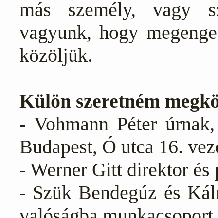
más személy, vagy sze
vagyunk, hogy megenged
közöljük.
Külön szeretném megkö
- Vohmann Péter úrnak,
Budapest, Ó utca 16. vez
- Werner Gitt direktor és
- Szük Bendegúz és Kál
valóságba munkacsoport 