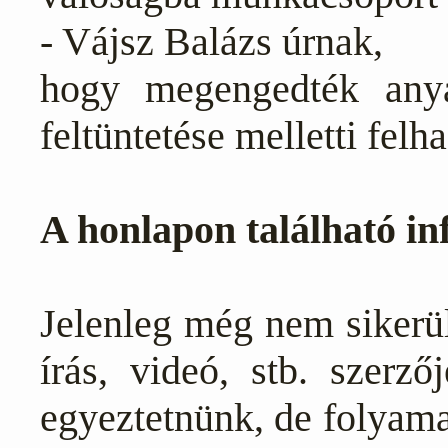
- Vájsz Balázs úrnak,
hogy megengedték anya
feltüntetése melletti felh
A honlapon található i
Jelenleg még nem sikerül
írás, videó, stb. szerző
egyeztetnünk, de folyama