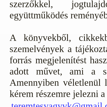
szerzőkkel, jogtula
együttműködés reményéb
A könyvekből, cikkekb
szemelvények a tájékozt
forrás megjelenítést has
adott művet, ami a sz
Amennyiben véletlenül l
kérem részemre jelezni a
teremtesvagyvk@gmail