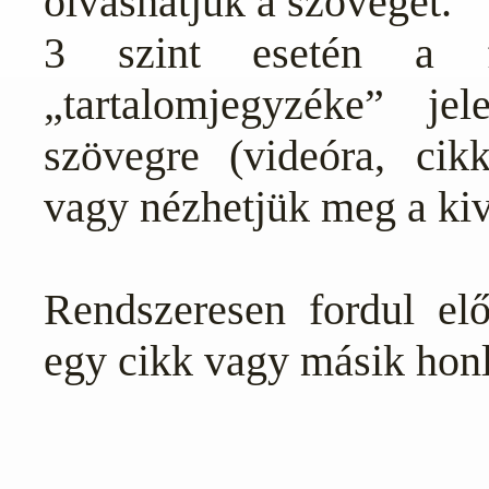
olvashatjuk a szöveget.
3 szint esetén a f
„tartalomjegyzéke” je
szövegre (videóra, cikk
vagy nézhetjük meg a kiv
Rendszeresen fordul el
egy cikk vagy másik honl