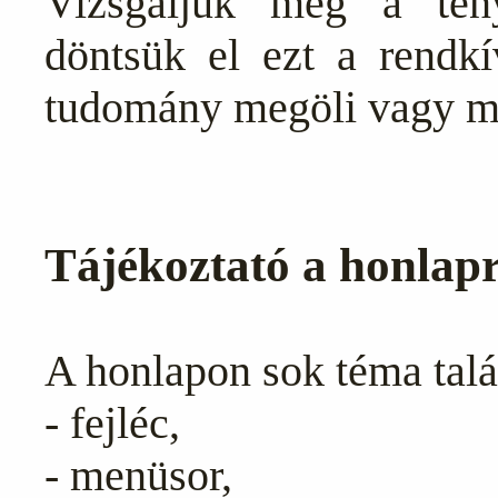
Vizsgáljuk meg a ténye
döntsük el ezt a rendkí
tudomány megöli vagy me
Tájékoztató a honlapr
A honlapon sok téma talál
- fejléc,
- menüsor,