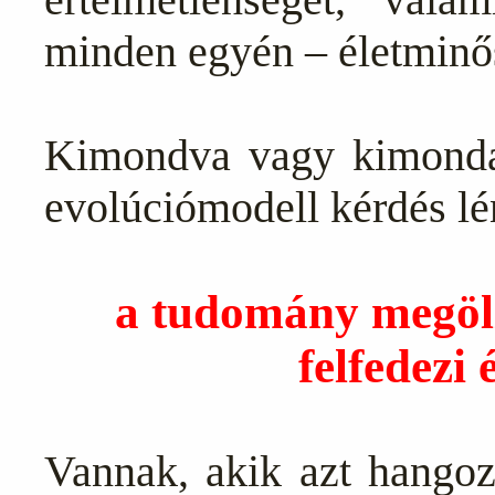
minden egyén – életminő
Kimondva vagy kimondat
evolúciómodell kérdés lé
a tudomány megöli 
felfedezi 
Vannak, akik azt hangoz