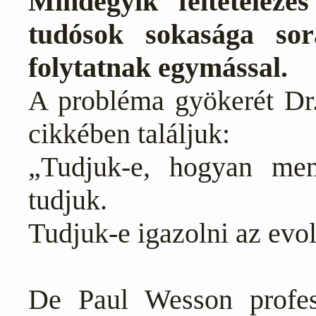
Mindegyik feltételezé
tudósok sokasága sor
folytatnak egymással.
A probléma gyökerét D
cikkében találjuk:
„Tudjuk-e, hogyan me
tudjuk.
Tudjuk-e igazolni az evo
De Paul Wesson profes