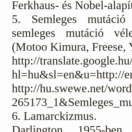
Ferkhaus- és Nobel-alapít
5. Semleges mutáció 
semleges mutáció véle
(Motoo Kimura, Freese, Y
http://translate.google.hu
hl=hu&sl=en&u=http://en
http://hu.swewe.net/wor
265173_1&Semleges_
6. Lamarckizmus.
Darlington, 1955-ben 