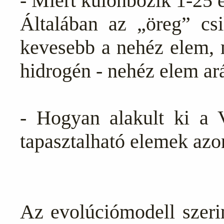
- Miért különbözik 1-25 
Általában az „öreg” cs
kevesebb a nehéz elem, m
hidrogén - nehéz elem ar
- Hogyan alakult ki a 
tapasztalható elemek azo
Az evolúciómodell szeri