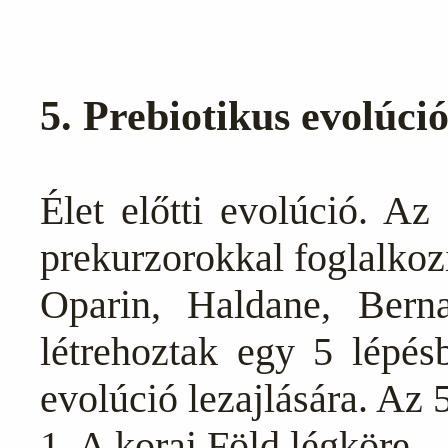
5. Prebiotikus evolúció
Élet előtti evolúció. Az
prekurzorokkal foglalkoz
Oparin, Haldane, Bernal
létrehoztak egy 5 lépésb
evolúció lezajlására. Az 
1. A korai Föld légköre.