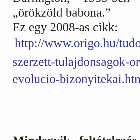
„örökzöld babona.”
Ez egy 2008-as cikk:
http://www.origo.hu/tu
szerzett-tulajdonsagok-o
evolucio-bizonyitekai.ht