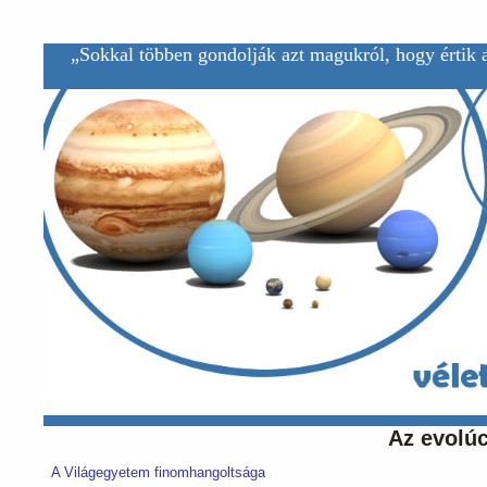
„Sokkal többen gondolják azt magukról, hogy értik a
Az evolúc
A Világegyetem finomhangoltsága