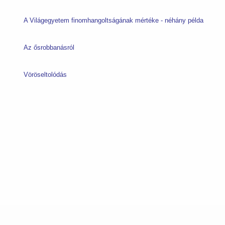
A Világegyetem finomhangoltságának mértéke - néhány példa
Az ősrobbanásról
Vöröseltolódás